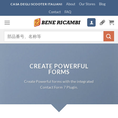
Skip
About
Our Stores
Blog
CASA DEGLI SCOOTER ITALIANI
to
Contact
FAQ
content
検
索
対
象:
CREATE POWERFUL
FORMS
Create Powerful forms with the integrated
Contact Form 7 Plugin.