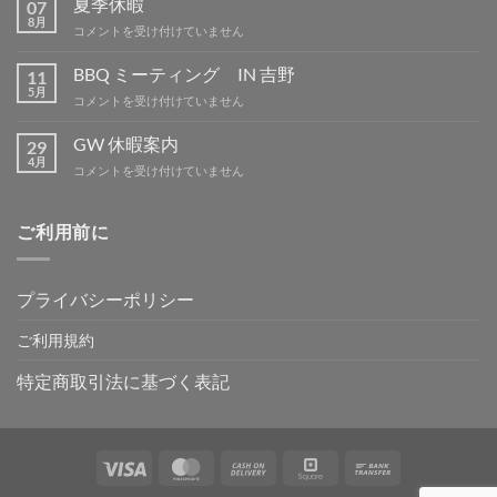
夏季休暇
07
品
8月
夏
コメントを受け付けていません
は
季
休
BBQ ミーティング IN 吉野
11
暇
5月
BBQ
コメントを受け付けていません
は
ミ
ー
GW 休暇案内
29
テ
4月
GW
コメントを受け付けていません
ィ
休
ン
暇
グ
案
ご利用前に
IN
内
吉
は
野
は
プライバシーポリシー
ご利用規約
特定商取引法に基づく表記