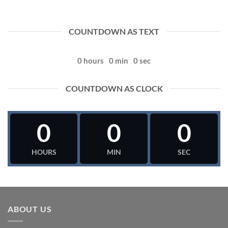
COUNTDOWN AS TEXT
0
hours
0
min
0
sec
COUNTDOWN AS CLOCK
0
0
0
HOURS
MIN
SEC
ABOUT US