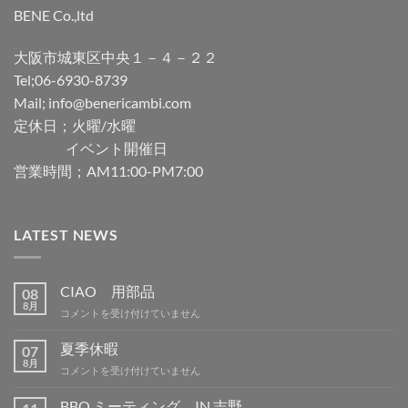
BENE Co.,ltd
大阪市城東区中央１－４－２２
Tel;06-6930-8739
Mail; info@benericambi.com
定休日；火曜/水曜
イベント開催日
営業時間；AM11:00-PM7:00
LATEST NEWS
CIAO 用部品
08
8月
CIAO
コメントを受け付けていません
用
部
夏季休暇
07
品
8月
夏
コメントを受け付けていません
は
季
休
BBQ ミーティング IN 吉野