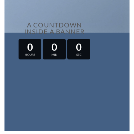
A COUNTDOWN
INSIDE A BANNER
0
0
0
HOURS
MIN
SEC