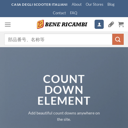
Skip
About
Our Stores
Blog
CASA DEGLI SCOOTER ITALIANI
to
Contact
FAQ
content
検
索
対
象:
COUNT
DOWN
ELEMENT
Add beautiful count downs anywhere on
the site.