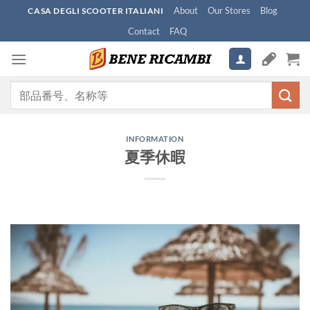
Skip
About
Our Stores
Blog
CASA DEGLI SCOOTER ITALIANI
to
Contact
FAQ
content
検
索
対
象:
INFORMATION
夏季休暇