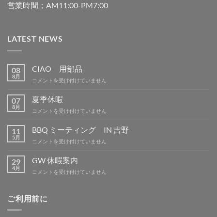
営業時間；AM11:00-PM7:00
LATEST NEWS
CIAO 用部品
08
8月
CIAO
コメントを受け付けていません
用
部
夏季休暇
07
品
8月
夏
コメントを受け付けていません
は
季
休
BBQ ミーティング IN 吉野
11
暇
5月
BBQ
コメントを受け付けていません
は
ミ
ー
GW 休暇案内
29
テ
4月
GW
コメントを受け付けていません
ィ
休
ン
暇
グ
案
ご利用前に
IN
内
吉
は
野