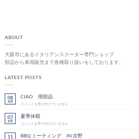
ABOUT
大阪市にあるイタリアンスクーター専門ショップ
部品から車両販売まで各種取り扱いをしております。
LATEST POSTS
CIAO 用部品
08
8月
CIAO
コメントを受け付けていません
用
部
夏季休暇
07
品
8月
夏
コメントを受け付けていません
は
季
休
BBQ ミーティング IN 吉野
11
暇