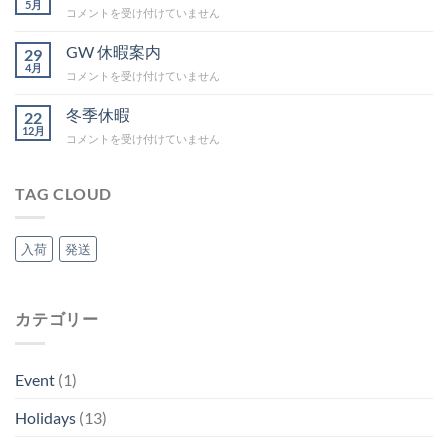
5月
BBQ
コメントを受け付けていません
は
ミ
ー
GW 休暇案内
29
テ
4月
GW
コメントを受け付けていません
ィ
休
ン
暇
冬季休暇
グ
22
案
12月
IN
冬
コメントを受け付けていません
内
吉
季
は
野
休
は
暇
TAG CLOUD
は
入荷
発送
カテゴリー
Event
(1)
Holidays
(13)