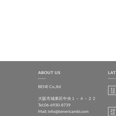
ABOUT US
LA
BENE Co.,ltd
11
5月
大阪市城東区中央１－４－２２
Tel;06-6930-8739
29
Mail; info@benericambi.com
4月