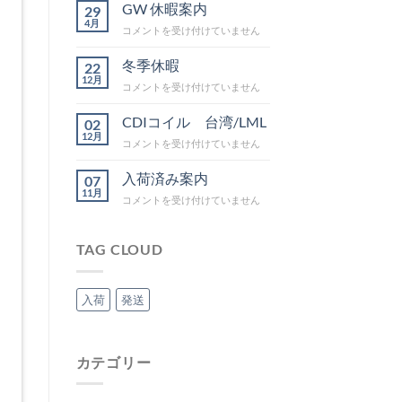
ー
GW 休暇案内
29
テ
4月
GW
コメントを受け付けていません
ィ
休
ン
暇
冬季休暇
グ
22
案
12月
IN
冬
コメントを受け付けていません
内
吉
季
は
野
休
CDIコイル 台湾/LML
02
は
暇
12月
CDI
コメントを受け付けていません
は
コ
イ
入荷済み案内
07
ル
11月
入
コメントを受け付けていません
台
荷
湾/LML
済
は
み
TAG CLOUD
案
内
は
入荷
発送
カテゴリー