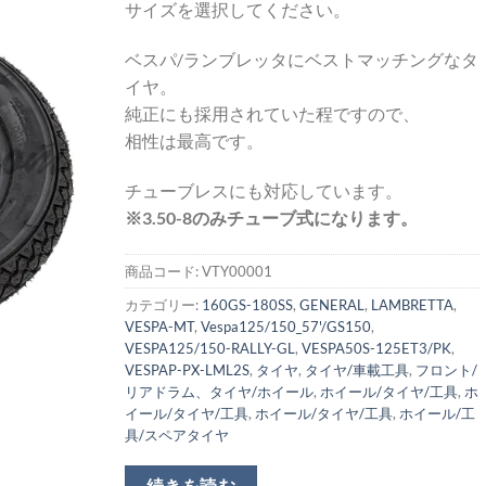
サイズを選択してください。
ベスパ/ランブレッタにベストマッチングなタ
イヤ。
純正にも採用されていた程ですので、
相性は最高です。
チューブレスにも対応しています。
※3.50-8のみチューブ式になります。
商品コード:
VTY00001
カテゴリー:
160GS-180SS
,
GENERAL
,
LAMBRETTA
,
VESPA-MT
,
Vespa125/150_57'/GS150
,
VESPA125/150-RALLY-GL
,
VESPA50S-125ET3/PK
,
VESPAP-PX-LML2S
,
タイヤ
,
タイヤ/車載工具
,
フロント/
リアドラム、タイヤ/ホイール
,
ホイール/タイヤ/工具
,
ホ
イール/タイヤ/工具
,
ホイール/タイヤ/工具
,
ホイール/工
具/スペアタイヤ
続きを読む