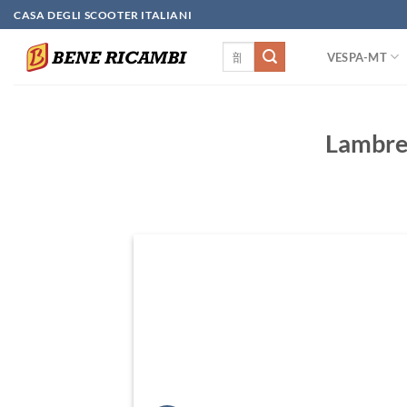
Skip
CASA DEGLI SCOOTER ITALIANI
to
検
content
VESPA-MT
索
対
象:
Lamb