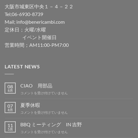
大阪市城東区中央１－４－２２
Tel;06-6930-8739
Mail; info@benericambi.com
定休日；火曜/水曜
イベント開催日
営業時間；AM11:00-PM7:00
LATEST NEWS
CIAO 用部品
08
8月
CIAO
コメントを受け付けていません
用
部
夏季休暇
07
品
8月
夏
コメントを受け付けていません
は
季
休
BBQ ミーティング IN 吉野
11
暇
5月
BBQ
コメントを受け付けていません
は
ミ