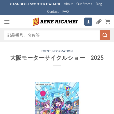
Skip
About
Our Stores
Blog
CASA DEGLI SCOOTER ITALIANI
to
Contact
FAQ
content
検
索
対
象:
EVENT
,
INFORMATION
大阪モーターサイクルショー 2025