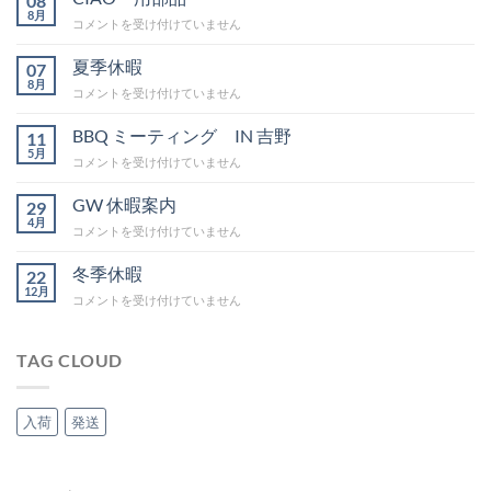
08
8月
CIAO
コメントを受け付けていません
用
部
夏季休暇
07
品
8月
夏
コメントを受け付けていません
は
季
休
BBQ ミーティング IN 吉野
11
暇
5月
BBQ
コメントを受け付けていません
は
ミ
ー
GW 休暇案内
29
テ
4月
GW
コメントを受け付けていません
ィ
休
ン
暇
冬季休暇
グ
22
案
12月
IN
冬
コメントを受け付けていません
内
吉
季
は
野
休
は
暇
TAG CLOUD
は
入荷
発送