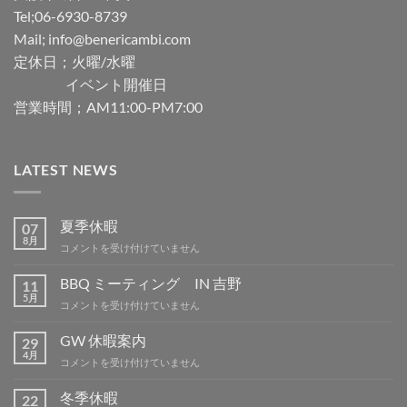
Tel;06-6930-8739
Mail; info@benericambi.com
定休日；火曜/水曜
イベント開催日
営業時間；AM11:00-PM7:00
LATEST NEWS
夏季休暇
07
8月
夏
コメントを受け付けていません
季
休
BBQ ミーティング IN 吉野
11
暇
5月
BBQ
コメントを受け付けていません
は
ミ
ー
GW 休暇案内
29
テ
4月
GW
コメントを受け付けていません
ィ
休
ン
暇
冬季休暇
グ
22