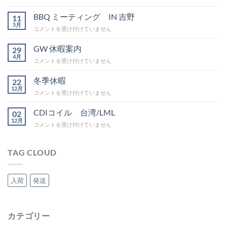
季
休
BBQ ミーティング IN 吉野
11
暇
5月
BBQ
コメントを受け付けていません
は
ミ
ー
GW 休暇案内
29
テ
4月
GW
コメントを受け付けていません
ィ
休
ン
暇
冬季休暇
グ
22
案
12月
IN
冬
コメントを受け付けていません
内
吉
季
は
野
休
CDIコイル 台湾/LML
02
は
暇
12月
CDI
コメントを受け付けていません
は
コ
イ
ル
TAG CLOUD
台
湾/LML
は
入荷
発送
カテゴリー