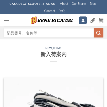
Skip
About
Our Stores
Blog
CASA DEGLI SCOOTER ITALIANI
to
Contact
FAQ
content
検
索
対
象:
NEW_ITEMS
新入荷案内