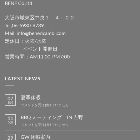
BENE Co.,ltd
大阪市城東区中央１－４－２２
Tel;06-6930-8739
Mail; info@benericambi.com
定休日；火曜/水曜
イベント開催日
営業時間；AM11:00-PM7:00
LATEST NEWS
夏季休暇
07
8月
夏
コメントを受け付けていません
季
休
BBQ ミーティング IN 吉野
11
暇
5月
BBQ
コメントを受け付けていません
は
ミ
ー
GW 休暇案内
29