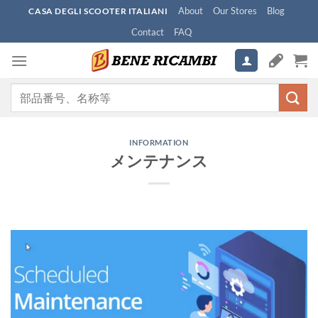
Skip
About
Our Stores
Blog
CASA DEGLI SCOOTER ITALIANI
to
Contact
FAQ
content
検
索
対
象:
INFORMATION
メンテナンス