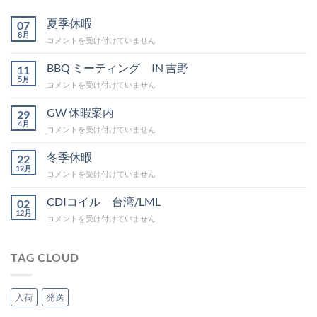
夏季休暇
07
8月
夏
コメントを受け付けていません
季
休
BBQ ミーティング IN 吉野
11
暇
5月
BBQ
コメントを受け付けていません
は
ミ
ー
GW 休暇案内
29
テ
4月
GW
コメントを受け付けていません
ィ
休
ン
暇
冬季休暇
グ
22
案
12月
IN
冬
コメントを受け付けていません
内
吉
季
は
野
休
CDIコイル 台湾/LML
02
は
暇
12月
CDI
コメントを受け付けていません
は
コ
イ
ル
TAG CLOUD
台
湾/LML
は
入荷
発送