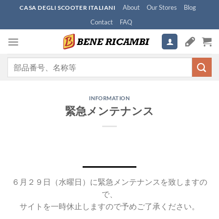
Skip
About
Our Stores
Blog
CASA DEGLI SCOOTER ITALIANI
to
Contact
FAQ
content
検
索
対
象:
INFORMATION
緊急メンテナンス
６月２９日（水曜日）に緊急メンテナンスを致しますの
で、
サイトを一時休止しますので予めご了承ください。