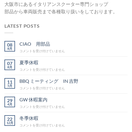
大阪市にあるイタリアンスクーター専門ショップ
部品から車両販売まで各種取り扱いをしております。
LATEST POSTS
CIAO 用部品
08
8月
CIAO
コメントを受け付けていません
用
部
夏季休暇
07
品
8月
夏
コメントを受け付けていません
は
季
休
BBQ ミーティング IN 吉野
11
暇
5月
BBQ
コメントを受け付けていません
は
ミ
ー
GW 休暇案内
29
テ
4月
GW
コメントを受け付けていません
ィ
休
ン
暇
冬季休暇
グ
22
案
12月
IN
冬
コメントを受け付けていません
内
吉
季
は