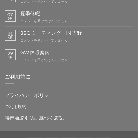
CIAO
コメントを受け付けていません
用
部
夏季休暇
07
品
8月
夏
コメントを受け付けていません
は
季
休
BBQ ミーティング IN 吉野
11
暇
5月
BBQ
コメントを受け付けていません
は
ミ
ー
GW 休暇案内
29
テ
4月
GW
コメントを受け付けていません
ィ
休
ン
暇
グ
案
ご利用前に
IN
内
吉
は
野
は
プライバシーポリシー
ご利用規約
特定商取引法に基づく表記