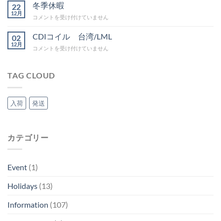
暇
冬季休暇
グ
22
案
12月
IN
冬
コメントを受け付けていません
内
吉
季
は
野
休
CDIコイル 台湾/LML
02
は
暇
12月
CDI
コメントを受け付けていません
は
コ
イ
ル
TAG CLOUD
台
湾/LML
は
入荷
発送
カテゴリー
Event
(1)
Holidays
(13)
Information
(107)