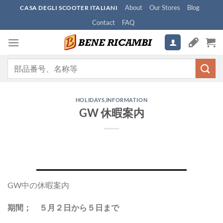
Skip
About
Our Stores
Blog
CASA DEGLI SCOOTER ITALIANI
to
Contact
FAQ
content
検
索
対
象:
HOLIDAYS
,
INFORMATION
GW 休暇案内
GW中の休暇案内
期間； ５月２日から５日まで