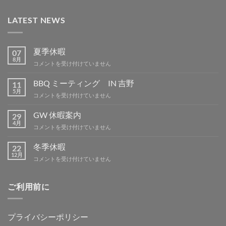
LATEST NEWS
夏季休暇
07
8月
夏
コメントを受け付けていません
季
休
BBQ ミーティング IN 吉野
11
暇
5月
BBQ
コメントを受け付けていません
は
ミ
ー
GW 休暇案内
29
テ
4月
GW
コメントを受け付けていません
ィ
休
ン
暇
冬季休暇
グ
22
案
12月
IN
冬
コメントを受け付けていません
内
吉
季
は
野
休
は
暇
ご利用前に
は
プライバシーポリシー