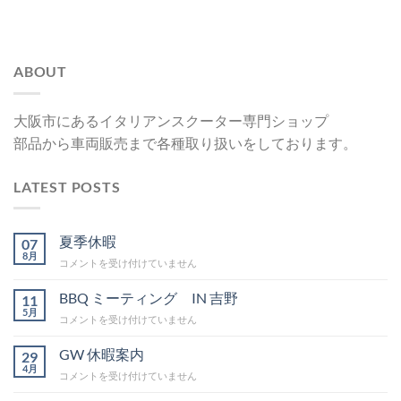
ABOUT
大阪市にあるイタリアンスクーター専門ショップ
部品から車両販売まで各種取り扱いをしております。
LATEST POSTS
夏季休暇
07
8月
夏
コメントを受け付けていません
季
休
BBQ ミーティング IN 吉野
11
暇
5月
BBQ
コメントを受け付けていません
は
ミ
ー
GW 休暇案内
29
テ
4月
GW
コメントを受け付けていません
ィ
休
ン