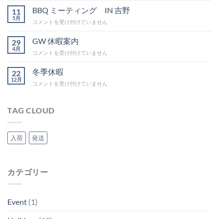
休
BBQ ミーティング IN 吉野
11
暇
5月
BBQ
コメントを受け付けていません
は
ミ
ー
GW 休暇案内
29
テ
4月
GW
コメントを受け付けていません
ィ
休
ン
暇
冬季休暇
グ
22
案
12月
IN
冬
コメントを受け付けていません
内
吉
季
は
野
休
は
暇
TAG CLOUD
は
入荷
発送
カテゴリー
Event
(1)