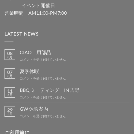
イベント開催日
営業時間；AM11:00-PM7:00
LATEST NEWS
CIAO 用部品
08
8月
CIAO
コメントを受け付けていません
用
部
夏季休暇
07
品
8月
夏
コメントを受け付けていません
は
季
休
BBQ ミーティング IN 吉野
11
暇
5月
BBQ
コメントを受け付けていません
は
ミ
ー
GW 休暇案内
29
テ
4月
GW
コメントを受け付けていません
ィ
休
ン
暇
グ
案
ご利用前に
IN