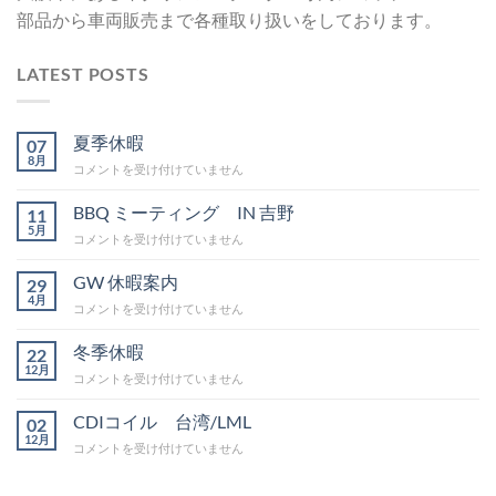
部品から車両販売まで各種取り扱いをしております。
LATEST POSTS
夏季休暇
07
8月
夏
コメントを受け付けていません
季
休
BBQ ミーティング IN 吉野
11
暇
5月
BBQ
コメントを受け付けていません
は
ミ
ー
GW 休暇案内
29
テ
4月
GW
コメントを受け付けていません
ィ
休
ン
暇
冬季休暇
グ
22
案
12月
IN
冬
コメントを受け付けていません
内
吉
季
は
野
休
CDIコイル 台湾/LML
02
は
暇
12月
CDI
コメントを受け付けていません
は
コ
イ