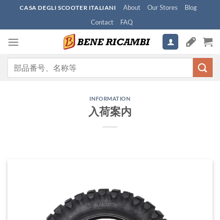
Skip
About
Our Stores
Blog
CASA DEGLI SCOOTER ITALIANI
to
Contact
FAQ
content
検
索
対
象:
INFORMATION
入荷案内