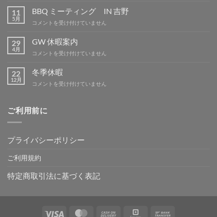
休
BBQ ミーティング IN 吉野
11
暇
5月
BBQ
コメントを受け付けていません
は
ミ
ー
GW 休暇案内
29
テ
4月
GW
コメントを受け付けていません
ィ
休
ン
暇
冬季休暇
グ
22
案
12月
IN
冬
コメントを受け付けていません
内
吉
季
は
野
休
は
暇
ご利用前に
は
プライバシーポリシー
ご利用規約
特定商取引法に基づく表記