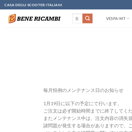
Skip
CASA DEGLI SCOOTER ITALIANI
to
検
content
VESPA-MT
索
対
象:
毎月恒例のメンテナンス日のお知らせ
1月19日に以下の予定にて行います。
ご注文は必ず開始時間までに終了してく
またメンテナンス中は、注文内容の消失
諸問題が発生する場合がありますので、