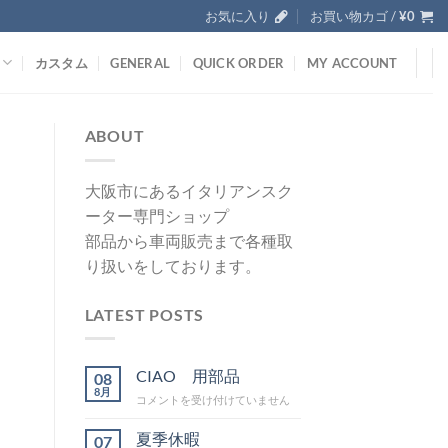
お気に入り
お買い物カゴ /
¥
0
カスタム
GENERAL
QUICK ORDER
MY ACCOUNT
ABOUT
大阪市にあるイタリアンスク
ーター専門ショップ
部品から車両販売まで各種取
り扱いをしております。
LATEST POSTS
CIAO 用部品
08
8月
CIAO
コメントを受け付けていません
用
部
夏季休暇
07