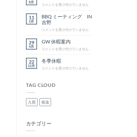
品
8月
夏
コメントを受け付けていません
は
季
休
BBQ ミーティング IN
11
暇
5月
吉野
は
BBQ
コメントを受け付けていません
ミ
ー
GW 休暇案内
29
テ
4月
GW
コメントを受け付けていません
ィ
休
ン
暇
冬季休暇
グ
22
案
12月
IN
冬
コメントを受け付けていません
内
吉
季
は
野
休
は
暇
TAG CLOUD
は
入荷
発送
カテゴリー