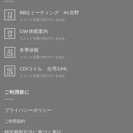
BBQ ミーティング IN 吉野
11
5月
BBQ
コメントを受け付けていません
ミ
ー
GW 休暇案内
29
テ
4月
GW
コメントを受け付けていません
ィ
休
ン
暇
冬季休暇
グ
22
案
12月
IN
冬
コメントを受け付けていません
内
吉
季
は
野
休
CDIコイル 台湾/LML
02
は
暇
12月
CDI
コメントを受け付けていません
は
コ
イ
ル
ご利用前に
台
湾/LML
は
プライバシーポリシー
ご利用規約
特定商取引法に基づく表記