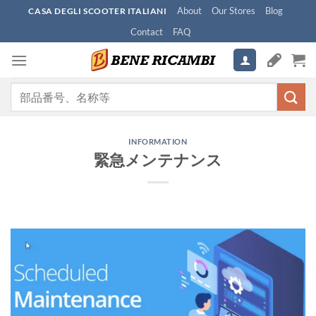
Skip
About
Our Stores
Blog
CASA DEGLI SCOOTER ITALIANI
to
Contact
FAQ
content
検
索
対
象:
INFORMATION
緊急メンテナンス