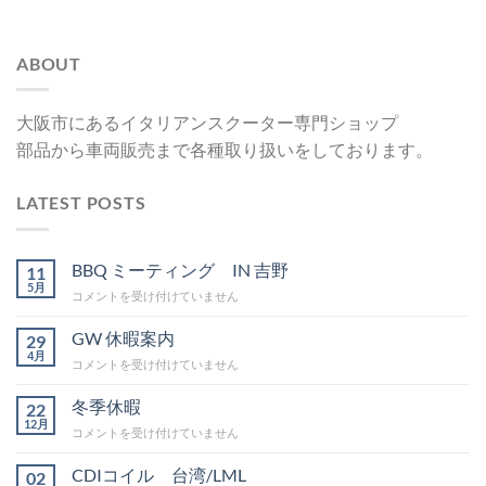
ABOUT
大阪市にあるイタリアンスクーター専門ショップ
部品から車両販売まで各種取り扱いをしております。
LATEST POSTS
BBQ ミーティング IN 吉野
11
5月
BBQ
コメントを受け付けていません
ミ
ー
GW 休暇案内
29
テ
4月
GW
コメントを受け付けていません
ィ
休
ン
暇
冬季休暇
グ
22
案
12月
IN
冬
コメントを受け付けていません
内
吉
季
は
野
休
CDIコイル 台湾/LML
02
は