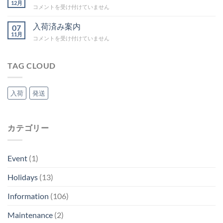
暇
12月
CDI
コメントを受け付けていません
は
コ
イ
入荷済み案内
07
ル
11月
入
コメントを受け付けていません
台
荷
湾/LML
済
は
み
TAG CLOUD
案
内
は
入荷
発送
カテゴリー
Event
(1)
Holidays
(13)
Information
(106)
Maintenance
(2)