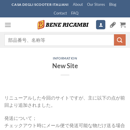
Skip
About
Our Stores
Blog
CASA DEGLI SCOOTER ITALIANI
to
Contact
FAQ
content
検
索
対
象:
INFORMATION
New Site
リニューアルした今回のサイトですが、主に以下の点が前
回より追加されました。
発送について；
チェックアウト時にメール便で発送可能な物だけ送る場合