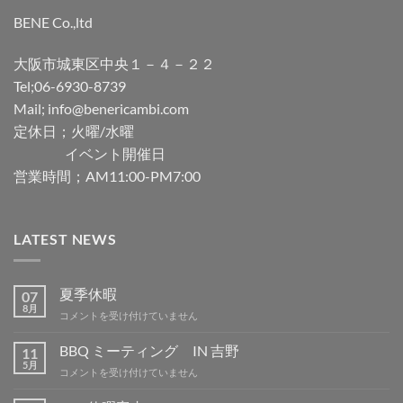
BENE Co.,ltd
大阪市城東区中央１－４－２２
Tel;06-6930-8739
Mail; info@benericambi.com
定休日；火曜/水曜
イベント開催日
営業時間；AM11:00-PM7:00
LATEST NEWS
夏季休暇
07
8月
夏
コメントを受け付けていません
季
休
BBQ ミーティング IN 吉野
11
暇
5月
BBQ
コメントを受け付けていません
は
ミ
ー