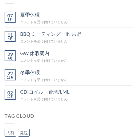
夏季休暇
07
8月
夏
コメントを受け付けていません
季
休
BBQ ミーティング IN 吉野
11
暇
5月
BBQ
コメントを受け付けていません
は
ミ
ー
GW 休暇案内
29
テ
4月
GW
コメントを受け付けていません
ィ
休
ン
暇
冬季休暇
グ
22
案
12月
IN
冬
コメントを受け付けていません
内
吉
季
は
野
休
CDIコイル 台湾/LML
02
は
暇
12月
CDI
コメントを受け付けていません
は
コ
イ
ル
TAG CLOUD
台
湾/LML
は
入荷
発送