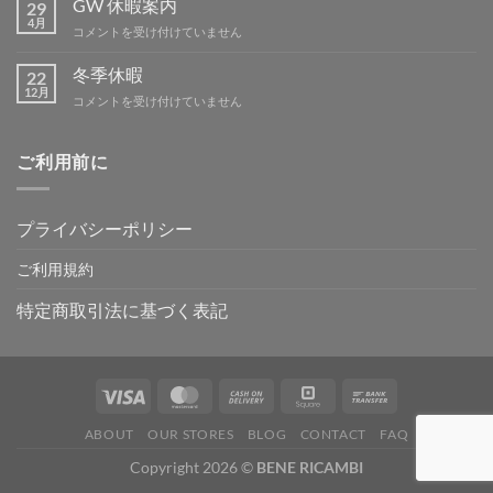
GW 休暇案内
29
テ
4月
GW
コメントを受け付けていません
ィ
休
ン
暇
冬季休暇
グ
22
案
12月
IN
冬
コメントを受け付けていません
内
吉
季
は
野
休
は
暇
ご利用前に
は
プライバシーポリシー
ご利用規約
特定商取引法に基づく表記
ABOUT
OUR STORES
BLOG
CONTACT
FAQ
Copyright 2026 ©
BENE RICAMBI